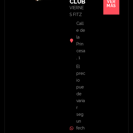
CLUB
VER
MÁS
VIERNE
S FITZ
Call
e de
la
Prin
cesa
, 1
El
prec
io
pue
de
varia
r
seg
un
fech