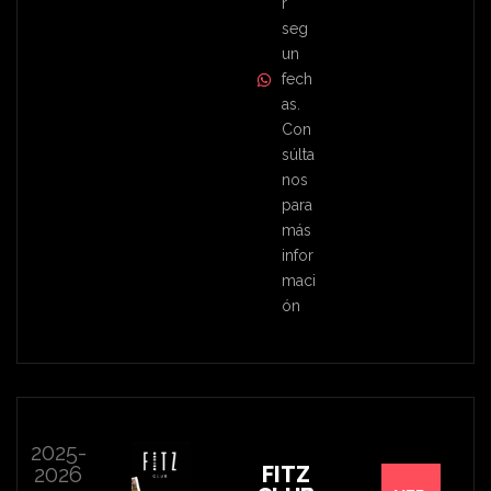
r
seg
un
fech
as.
Con
súlta
nos
para
más
infor
maci
ón
2025-
2026
FITZ