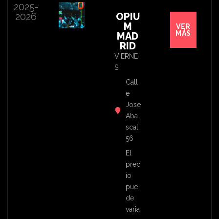
2025-
2026
OPIU
M
VER
MÁS
MAD
RID
VIERNE
S
Call
e
Jose
Aba
scal
56
El
prec
io
pue
de
varia