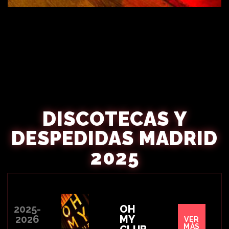
DISCOTECAS Y
DESPEDIDAS MADRID
2025
2025-
OH
2026
MY
VER
MÁS