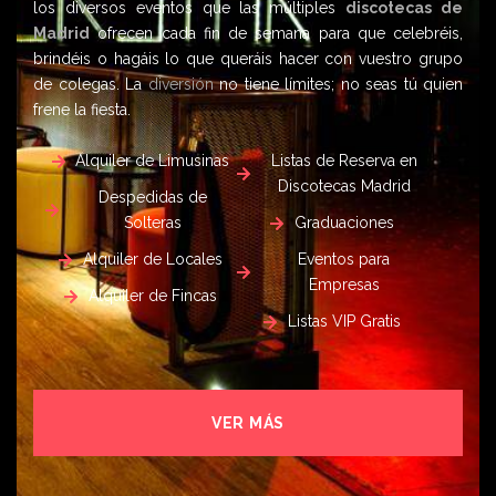
los diversos eventos que las múltiples
discotecas de
Madrid
ofrecen cada fin de semana para que celebréis,
brindéis o hagáis lo que queráis hacer con vuestro grupo
de colegas. La
diversión
no tiene límites; no seas tú quien
frene la fiesta.
Alquiler de Limusinas
Listas de Reserva en
Discotecas Madrid
Despedidas de
Solteras
Graduaciones
Alquiler de Locales
Eventos para
Empresas
Alquiler de Fincas
Listas VIP Gratis
VER MÁS