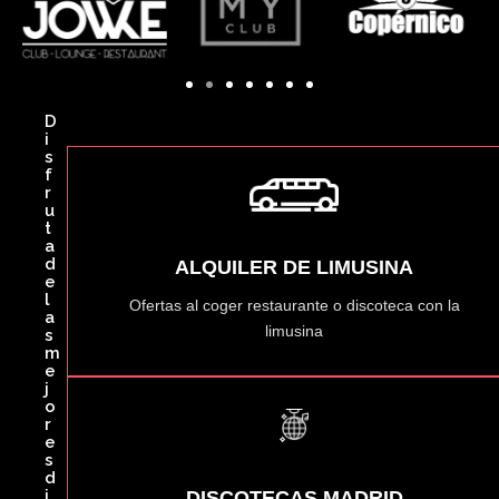
D
i
s
f
r
u
t
a
d
ALQUILER DE LIMUSINA
e
l
Ofertas al coger restaurante o discoteca con la
a
limusina
s
m
e
j
o
r
e
s
d
i
DISCOTECAS MADRID