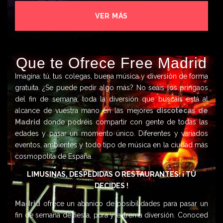
VER MÁS
Que te Ofrece Free Madrid
Imagina: tú, tus colegas, buena música y diversión de forma
gratuita. ¿Se puede pedir algo más? No seáis los pringaos
del fin de semana, toda la diversión que buscáis está al
alcance de vuestra mano en las mejores
discotecas de
Madrid
donde podréis compartir con gente de todas las
edades y pasar un momento único. Diferentes y variados
eventos, ambientes y todo tipo de música en la ciudad más
cosmopolita de España.
LIMUSINAS, DESPEDIDAS O RESTAURANTES: ¡ TÚ
DECIDES !
Madrid
ofrece un abanico de posibilidades para pasar un
fin de semana de fiesta, pura y extrema diversión. Conoced