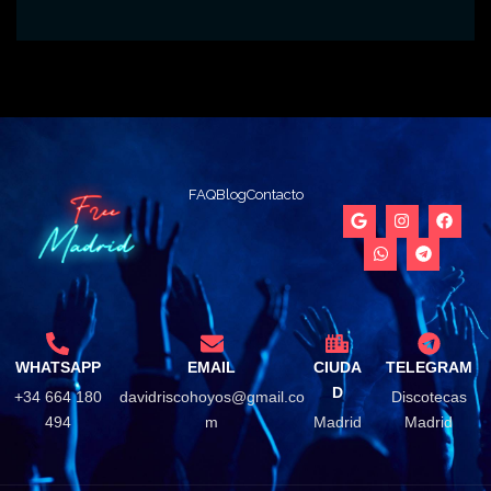
FAQ
Blog
Contacto
WHATSAPP
EMAIL
CIUDA
TELEGRAM
D
+34 664 180
davidriscohoyos@gmail.co
Discotecas
494
m
Madrid
Madrid