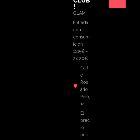
CLUB
!
GLAM
Entrada
con
consum
ición
1x15€ -
2x 20€
Call
e
Ros
ario
Pino,
14
El
prec
io
pue