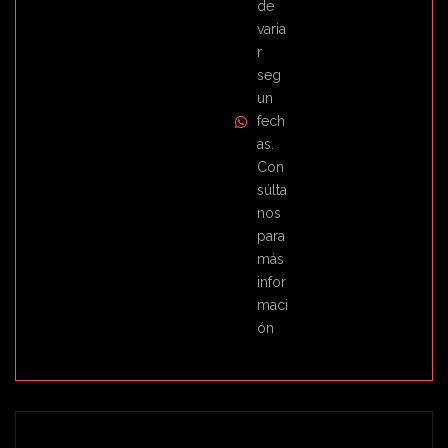
de
varia
r
seg
un
fech
as.
Con
súlta
nos
para
más
infor
maci
ón