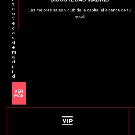
s
c
Las mejores salas y club de la capital al alcance de tu
o
movil
t
e
c
a
s
d
e
m
a
d
r
i
d
VER
MÁS