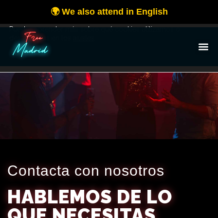
Utilizamos cookies para ofrecerte la mejor experiencia en
nuestra web.
Puedes aprender más sobre qué cookies utilizamos o
desactivarlas en los
ajustes
.
OK
Contacta con nosotros
HABLEMOS DE LO
QUE NECESITAS