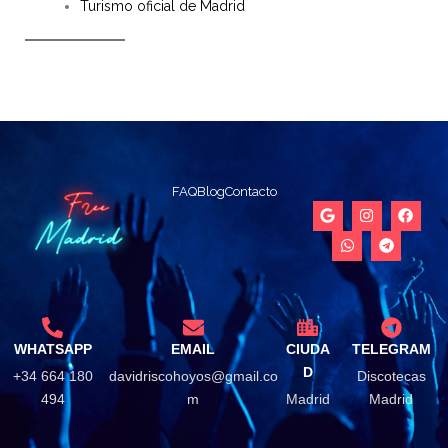
Turismo oficial de Madrid
FAQ
Blog
Contacto
WHATSAPP
EMAIL
CIUDA
TELEGRAM
D
+34 664 180
davidriscohoyos@gmail.co
Discotecas
494
m
Madrid
Madrid