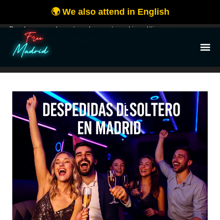
Utilizamos cookies para ofrecerte la mejor experiencia en
nuestra web.
Puedes aprender más sobre qué cookies utilizamos o
desactivarlas en los
ajustes
.
OK