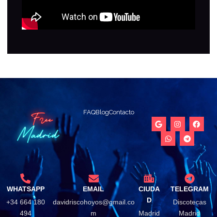
FAQ
Blog
Contacto
WHATSAPP
EMAIL
CIUDA
TELEGRAM
D
+34 664 180
davidriscohoyos@gmail.co
Discotecas
494
m
Madrid
Madrid