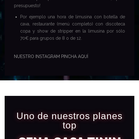
presupuesto!
Por ejemplo una hora de limusina con botella de
cava, restaurante (menú completo) con discoteca
copa y show de stripper en la limusina por sólo
70€ para grupos de 8 o de 12.
NUESTRO INSTAGRAM PINCHA AQUÍ
Uno de nuestros planes
top