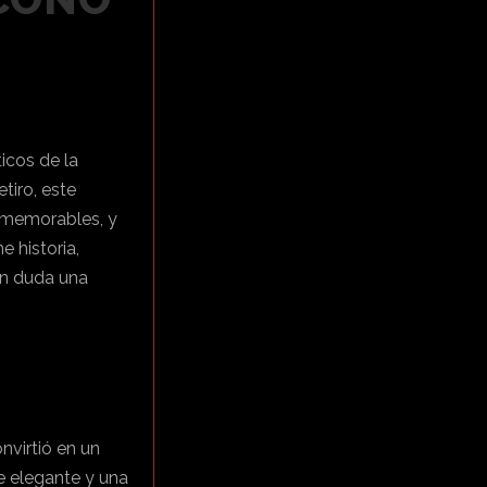
icos de la
tiro, este
s memorables, y
 historia,
in duda una
nvirtió en un
e elegante y una