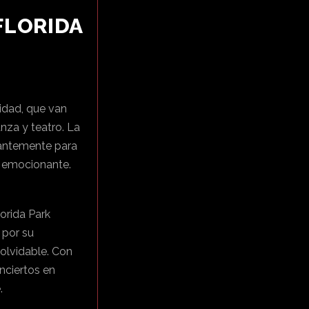
FLORIDA
lidad, que van
nza y teatro. La
tantemente para
y emocionante.
orida Park
 por su
nolvidable. Con
nciertos en
.