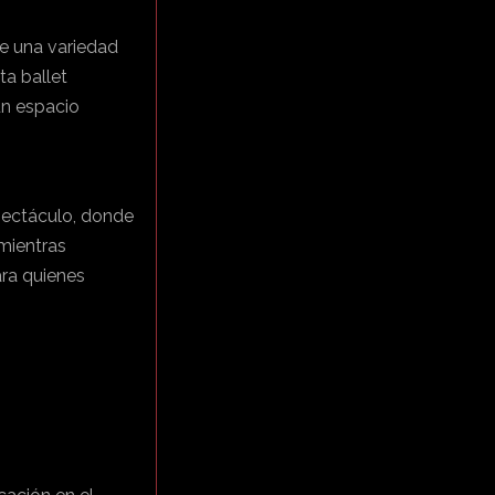
e una variedad
a ballet
un espacio
pectáculo, donde
 mientras
ara quienes