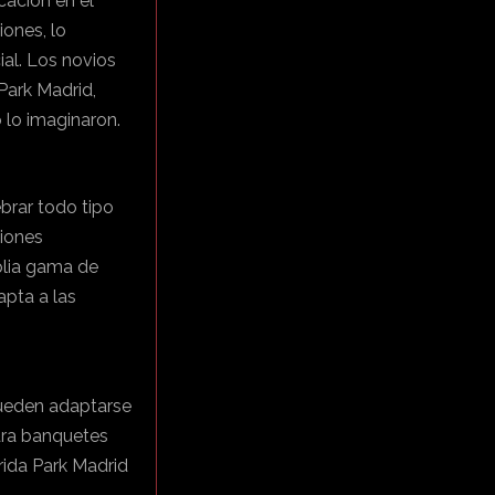
cación en el
iones, lo
ial. Los novios
Park Madrid,
lo imaginaron.
brar todo tipo
niones
plia gama de
apta a las
pueden adaptarse
ara banquetes
rida Park Madrid