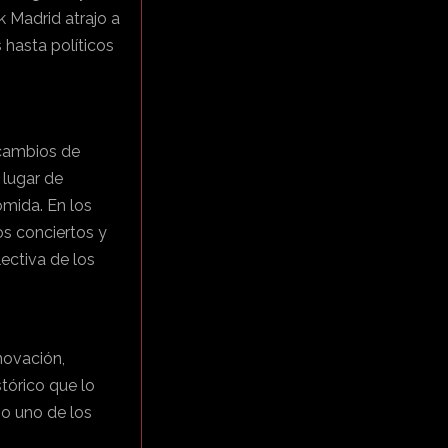
k Madrid atrajo a
 hasta políticos
 cambios de
 lugar de
omida. En los
os conciertos y
ectiva de los
novación,
tórico que lo
o uno de los