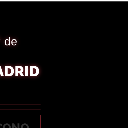
º de
ADRID
ICONO