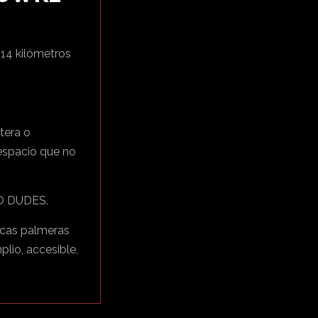
 14 kilómetros
tera o
n espacio que no
O DUDES.
icas palmeras
plio, accesible,