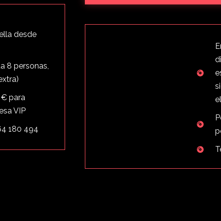
ella desde
E
d
a 8 personas,
e
extra)
s
 € para
e
esa VIP
P
64 180 494
p
T