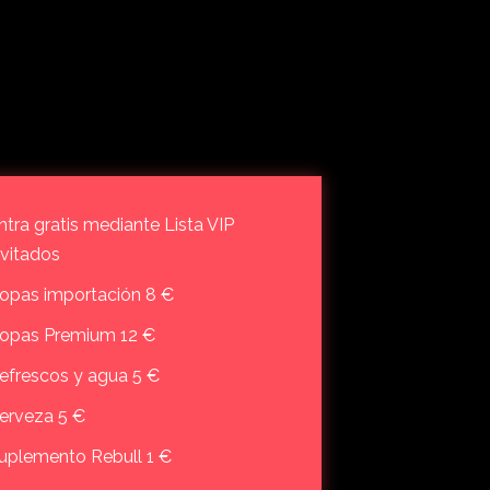
ntra gratis mediante Lista VIP
nvitados
opas importación 8 €
opas Premium 12 €
efrescos y agua 5 €
erveza 5 €
uplemento Rebull 1 €