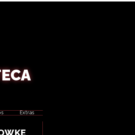
TECA
os
Extras
JOWKE