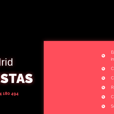
E
rid
i
C
ISTAS
C
R
 180 494
C
S