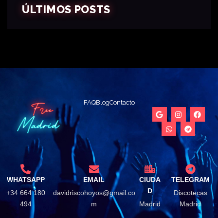
ÚLTIMOS POSTS
FAQ
Blog
Contacto
WHATSAPP
EMAIL
CIUDA
TELEGRAM
D
+34 664 180
davidriscohoyos@gmail.co
Discotecas
494
m
Madrid
Madrid