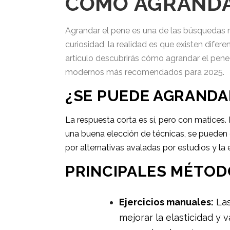
CÓMO AGRANDA
Agrandar el pene es una de las búsquedas 
curiosidad, la realidad es que existen dife
artículo descubrirás cómo agrandar el pene
modernos más recomendados para 2025.
¿SE PUEDE AGRANDA
La respuesta corta es sí, pero con matices
una buena elección de técnicas, se pueden 
por alternativas avaladas por estudios y la 
PRINCIPALES MÉTOD
Ejercicios manuales:
Las
mejorar la elasticidad y