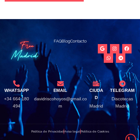
FAQ
Blog
Contacto
WHATSAPP
EMAIL
CIUDA
TELEGRAM
D
+34 664 180
davidriscohoyos@gmail.co
Discotecas
494
m
Madrid
Madrid
Política de Privacidad
Aviso legal
Política de Cookies