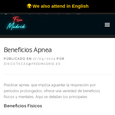
Utilizamos cookies para ofrecerte la mejor experiencia en
nuestra web.
Puedes aprender más sobre qué cookies utilizamos o
desactivarlas en los
ajustes
.
OK
Beneficios Apnea
PÚBLICADO EN
27/09/2024
POR
DISCOTECAS@FREEMADRID.ES
Practicar apnea, que implica aguantar la respiración por
periodos prolongados, ofrece una variedad de beneficios
físicos y mentales. Aquí se detallan los principales:
Beneficios Físicos